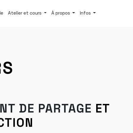
le
Atelier et cours
À propos
Infos
RS
NT DE PARTAGE
ET
CTION