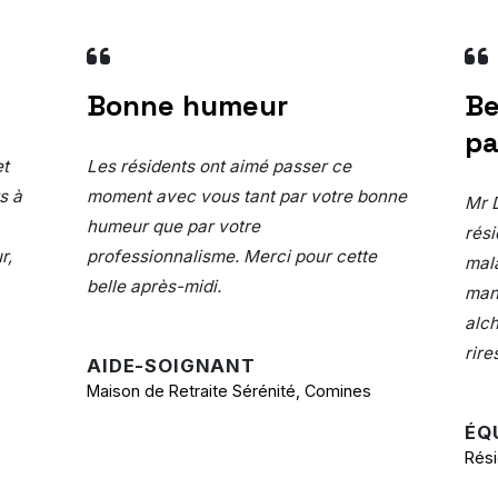
Bonne humeur
Be
pa
et
Les résidents ont aimé passer ce
s à
moment avec vous tant par votre bonne
Mr D
humeur que par votre
rés
r,
professionnalisme. Merci pour cette
mal
belle après-midi.
mani
alch
rire
AIDE-SOIGNANT
Maison de Retraite Sérénité, Comines
ÉQ
Rési