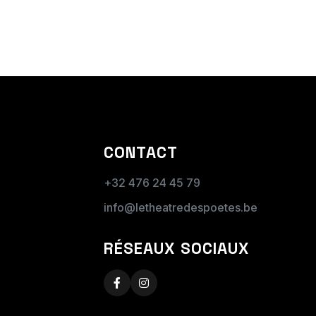
ON
CONTACT
+32 476 24 45 79
info@letheatredespoetes.be
ser votre
RÉSEAUX SOCIAUX
À votre demande, nous vous ferons parvenir une facture après la prestation.