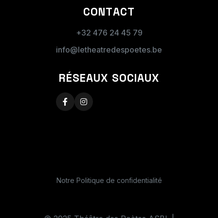
CONTACT
+32 476 24 45 79
Date(s) proposée(s) :
info@letheatredespoetes.be
Pour plusieurs dates proposées, indiquez-les
RÉSEAUX SOCIAUX
dans le message.
Nombre d'élèves approximatif :
Notre Politique de confidentialité