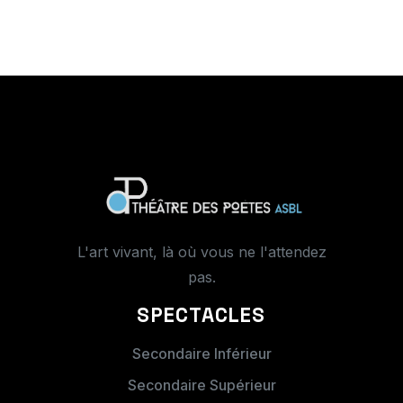
RESERVATION
SPECTACLE(S)
Merci de compléter ce formulaire. Dès
réception, nous prendrons contact avec
L'art vivant, là où vous ne l'attendez
vous afin de finaliser votre réservation :
pas.
date(s), horaires,...
SPECTACLES
Spectacle choisi :
Secondaire Inférieur
Secondaire Supérieur
Théâtre, Fable et
Aujourd'hui, la