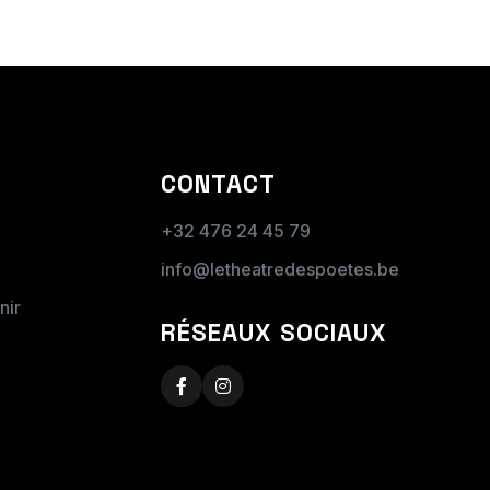
CONTACT
+32 476 24 45 79
info@letheatredespoetes.be
nir
RÉSEAUX SOCIAUX
s parvenir une facture après la prestation.