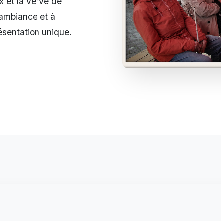
x et la verve de
'ambiance et à
ésentation unique.