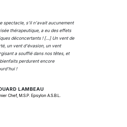
e spectacle, s'il n'avait aucunement
isée thérapeutique, a eu des effets
iques déconcertants ! [...] Un vent de
rté, un vent d'évasion, un vent
gisant a soufflé dans nos têtes, et
bienfaits perdurent encore
urd'hui !
OUARD LAMBEAU
rmier Chef, M.S.P. Epsylon A.S.B.L.