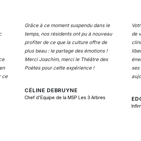
Grâce à ce moment suspendu dans le
Votr
c
temps, nos résidents ont pu à nouveau
de v
profiter de ce que la culture offre de
clin
plus beau : le partage des émotions !
libe
ce
Merci Joachim, merci le Théâtre des
éner
ien
Poètes pour cette expérience !
ses 
r ce
aujo
CÉLINE DEBRUYNE
Chef d'Equipe de la MSP Les 3 Arbres
ED
Infi