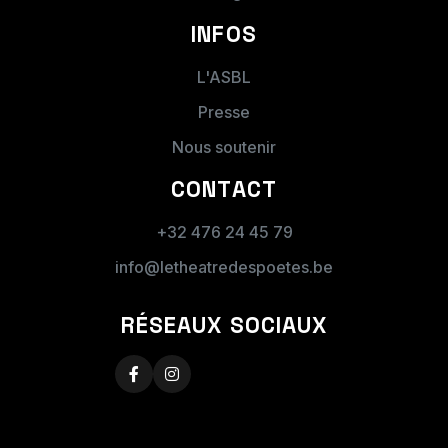
INFOS
ADRESSE DE LA PRESTATION :
L'ASBL
Presse
Nous soutenir
CONTACT
+32 476 24 45 79
DATES PROPOSÉES :
info@letheatredespoetes.be
Date proposée
RÉSEAUX SOCIAUX
Pour plusieurs dates proposées, indiquez-les
dans le message.
Message