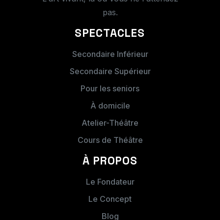
Dès réception, nous prendrons contact
pas.
avec vous afin de finaliser notre accord :
SPECTACLES
date(s) , horaires,...
Secondaire Inférieur
A votre demande, nous vous ferons
Secondaire Supérieur
parvenir une facture après la prestation.
Pour les seniors
CONTACT ORGANISATION :
À domicile
Atelier-Théâtre
Cours de Théâtre
À PROPOS
Le Fondateur
Le Concept
Blog